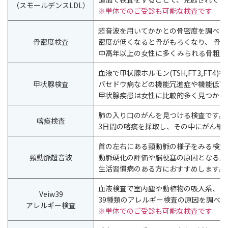
（スモールデンスLDL）
※単体でのご受診も可能な検査です
超音波を用いてかかとの骨密度を調べま
骨密度検査
密度が低くなると骨がもろくなり、 骨
中高年以上の女性に多くみられる骨粗鬆
血液で甲状腺ホルモン(TSH,FT3,FT4
甲状腺検査
バセドウ病などの機能冗進症や機能低下
甲状腺疾患は女性に比較的多く見つかる
肺の入り口のがんを見つける検査です。
喀痰検査
3日間の喀痰を採取し、その中にがん細
首の左右にある頸動脈の様子をみる検査
頸動脈超音波
動脈硬化の評価や脳梗塞の原因となる血
生活習慣病のある方におすすめします。
血液検査で室内塵や動植物の吸入系、ミ
Veiw39
39種類のアレルギー検査の原因を調べ
アレルギー検査
※単体でのご受診も可能な検査です