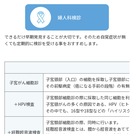
できるだけ早期発見することが大切です。そのため自覚症状が無
くても定期的に検診を受ける事をおすすめします。
子宮頸部（入口）の細胞を採取し子宮頸部に発
子宮がん細胞診
その前駆病変（癌になる手前の段階）の有無を
子宮頚部細胞診の際に採取した同じ細胞を利用
＋HPV検査
子宮頸がんの多くの原因である、HPV（ヒト
その中でも、16型や18型などの「ハイリス
子宮頚部細胞診の際、同時に行います。
経腟超音波検査とは、膣から超音波をあてて子
＋経腟超音波検査