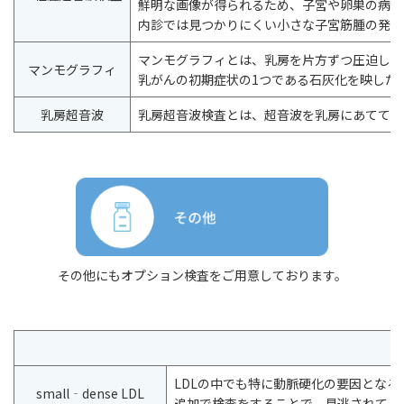
鮮明な画像が得られるため、子宮や卵巣の病気
内診では見つかりにくい小さな子宮筋腫の発見
マンモグラフィとは、乳房を片方ずつ圧迫して
マンモグラフィ
乳がんの初期症状の1つである石灰化を映しだ
乳房超音波
乳房超音波検査とは、超音波を乳房にあてて乳
その他にもオプション検査をご用意しております。
LDLの中でも特に動脈硬化の要因となる超悪
small‐dense LDL
追加で検査をすることで、見逃されてし