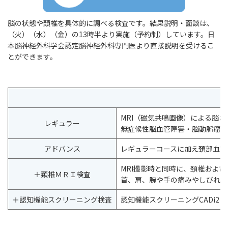
脳の状態や頚椎を具体的に調べる検査です。結果説明・面談は、
（火）（水）（金）の13時半より実施（予約制）しています。日
本脳神経外科学会認定脳神経外科専門医より直接説明を受けるこ
とができます。
MRI（磁気共鳴画像）による脳
レギュラー
無症候性脳血管障害・脳動脈瘤・
アドバンス
レギュラーコースに加え頚部血管
MRI撮影時と同時に、頚椎および
＋頚椎ＭＲＩ検査
首、肩、腕や手の痛みやしびれは
＋認知機能スクリーニング検査
認知機能スクリーニングCADi2