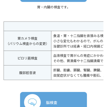
胃・内臓の検査です。
食道・胃・十二指腸を直接みる検査
胃カメラ検査
小さな変化もわかるので、がんの早
（バリウム検査からの変更）
当健診所では経鼻・経口内視鏡どち
血液検査で胃がんの発症にかかわる
ピロリ菌検査
その他、胃潰瘍や十二指腸潰瘍でも
肝臓、胆嚢、膵臓、腎臓、脾臓、大
腹部超音波
自覚症状がなくても腫瘍や胆石、脂