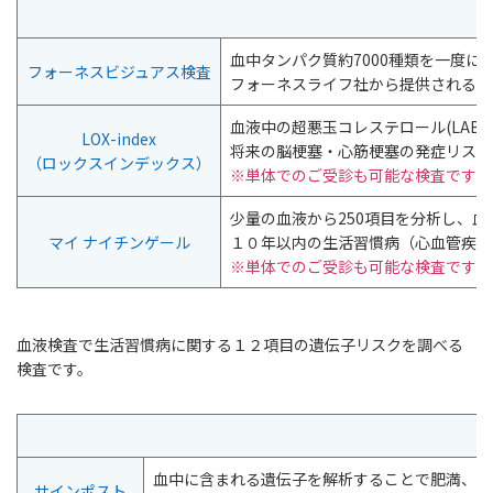
血中タンパク質約7000種類を一度
フォーネスビジュアス検査
フォーネスライフ社から提供されるコ
血液中の超悪玉コレステロール(LAB)
LOX-index
将来の脳梗塞・心筋梗塞の発症リスク
（ロックスインデックス）
※単体でのご受診も可能な検査です
少量の血液から250項目を分析し、
マイ ナイチンゲール
１０年以内の生活習慣病（心血管疾患
※単体でのご受診も可能な検査です
血液検査で生活習慣病に関する１２項目の遺伝子リスクを調べる
検査です。
血中に含まれる遺伝子を解析することで肥満、高
サインポスト