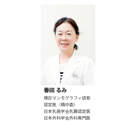
春田 るみ
検診マンモグラフィ読影
認定医（精中委）
日本乳癌学会乳腺認定医
日本外科学会外科専門医