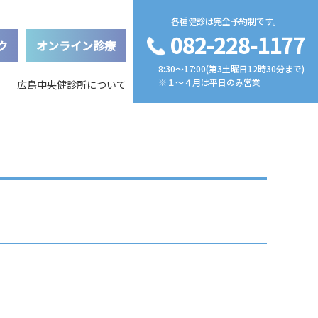
各種健診は完全予約制です。
082-228-1177
ク
オンライン診療
8:30〜17:00(第3土曜日12時30分まで)
※１～４月は平日のみ営業
人概要・アクセスマップ
血液でのリスク検査
広島中央健診所について
医師紹介