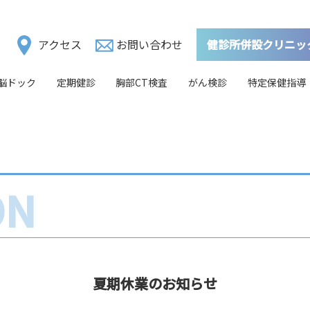
アクセス
お問い合わせ
健診所併設クリニッ
査（胃カメラ）
脳ドック
定期健診
乳がん検診
胸部CT検査
子宮頸がん検診
がん検診
オプション検査一覧
特定保健指導
法
ON
夏期休業のお知らせ